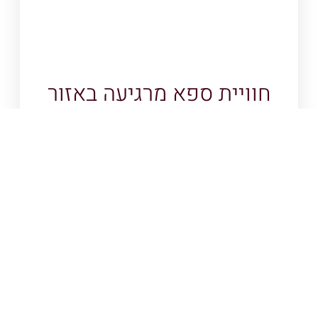
חוויית ספא מרגיעה באזור
תל אביב: מסע לשלווה
ורענון
המשך קריאה »