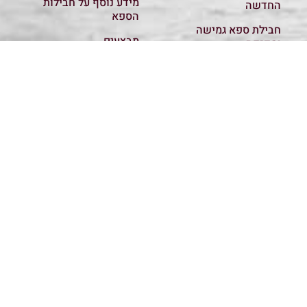
מידע נוסף על חבילות
החדשה
הספא
חבילת ספא גמישה
מבצעים
ומפנקת
קשר והזמנות
120 דק עיסוי משולב
מדיניות פרטיות
עיסוי רפואי
כל החבילות
ספא קסם במגע נוסד הוקם ומנוהל על-יד סרוסי ברוך
מהוותיקים בעולם הספא והטיפולים. ב"קסם במגע" תוכלו
למצוא טיפולי מגע, טיפולי ספא, טיפולים משלימים,