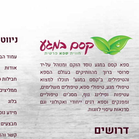
ניווט
עמוד הב
ספא קסם במגע נוסד הוקם ומנוהל על-יד
אודות
סרוסי ברוך מהוותיקים בעולם הספא
חבילות 
והטיפולים. ב"קסם במגע" תוכלו למצוא
טיפולי מגע, טיפולי ספא, טיפולים משלימים,
ממליצים
עטיפות ופילינג גוף, מסג'ים טיפוליים
בלוג
ומפנקים וספא דגים ייחודי ואקולוגי וגם
סדנאות עיסוי לזוגות.
מידע נו
מבצעים
דרושים
קשר והז