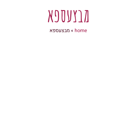
מבצעספא
home
»
מבצעספא