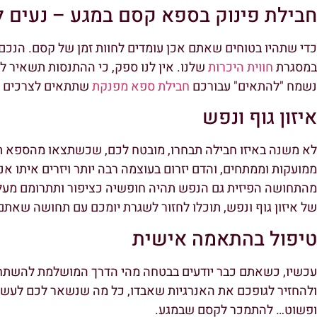
חבילת פינוק בספא קסם במגע – נעים ל
כדי שתהיו בטוחים שאתם אכן עומדים לחוות זמן של קסם. הנכם 
במסגרת
חווית היכרות
שלנו. אין לנו ספק, כי ההתנסות תשאיר ל
נשמח "להתאים" עבורכם
חבילת ספא מפנקת
שתתאים לצרכים ו
איזון גוף ונפש
לא משנה באיזו חבילה תבחרו, מובטח לכם, שכשתצאו מהספא תרג
ממועקות וממתחים, והדם יזרום בעוצמה רבה יותר ויזרים איתו א
מהתחושה הפיזית גם הנפש תהיה חופשיה כציפור ותתרומם מעלה,
של איזון גוף ונפש, תוכלו לחזור לשגרת יומכם עם תחושה שאתם
טיפול בהתאמה אישית
עכשיו, כשאתם כבר יודעים בבטחה מהי הדרך המושלמת להשת
ולהחזיר לגופכם את האנרגיות שאבדו, כל מה שנשאר לכם לעשו
ופשוט… להתמכר לקסם שבמגע.