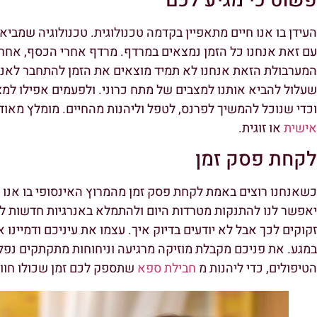
פשוט כי מגיע לכם
העידן בו אנו חיים מתאפיין בקדמה טכנולוגית. טכנולוגיה שמבי
עם זאת אנחנו כל הזמן נמצאים במרדף. מרדף אחרי הכסף, אחרי 
המערבולת הזאת אנחנו לא תמיד מוצאים את הזמן להתחבר לאני ה
שעלול להביא אותנו למצבים של מתח כרוני. ולפעמים אפילו למצב
וכדי שנוכל להמשיך לפרנס, לטפל וליהנות מהחיים. מומלץ מא
אישית
או זוגית.
לקחת פסק זמן
כשאנחנו רוצים באמת לקחת פסק זמן מהמרוץ האינסופי בו אנו 
יאפשר לנו להתנקות מטרדות היום ולהתמלא באנרגיות חדשות 
זקוקים לכך אבל לא יודעים בדיוק איך. עצמו את עיניכם ודמיי
במגע. את פניכם מקבלת מוזיקה מרגיעה וניחוחות מתקתקים נפלא
הטיפולים, כדי ליהנות מ
חבילת ספא
שתספק לכם זמן שכולו חווי