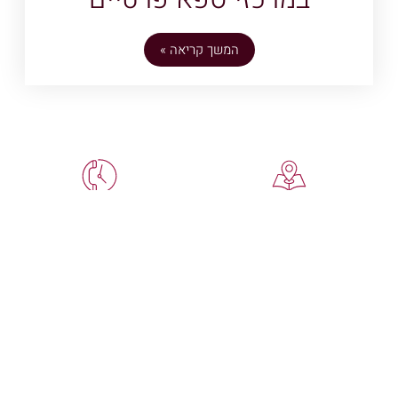
המשך קריאה »
הפלמ"ח 15, אור יהודה
052-2894674
לחצו לניווט לכתובת הספא
כאן לכל שאלה!
באמצעות waze
spa@spa-kb.co.il
א'-ה': 09:00-23:00
תמיד מחוברים
ו': 09:00-15:00 מוצ"ש:
18:00-23:00