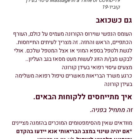
Massage in a Time of COVID-19 עיסוי בעידן
קוביד-19
גם כשכואב
העומס הנפשי שוירוס הקורונה מעמיס על כולם, העורף
הכתפיים, הראש והחזה. זה מצריך לעיתים התייחסות.
לגשת ולטפל בספא המוני או אצל המטפל שלכם. אולי
לבקש מבן/ת הזוג לעשות מעט מסאז בגב העליון..
מצעים עיסוי רפואי בעידן קורונה
כרגע משרד הבריאות מאשרים טיפול רפואה משלימה
בעידן קורונה
איך מתייחסים ללקוחות הבאים.
זה מתחיל בפניה.
מוודאים שאין מהסימפטומים המוכרים בהזמנה מציינים
*
אם יהיה שינוי במצב הבריאותי אנא יידעו בהקדם