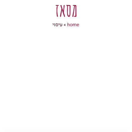
מסאז
home
»
עיסוי