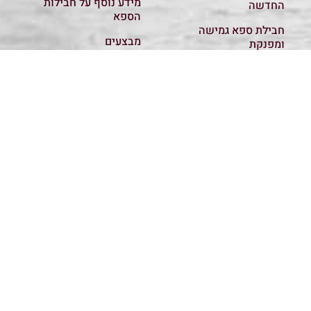
מידע נוסף על חבילות
החדשה
הספא
חבילת ספא גמישה
מבצעים
ומפנקת
קשר והזמנות
120 דק עיסוי משולב
מדיניות פרטיות
עיסוי רפואי
כל החבילות
ספא קסם במגע נוסד הוקם ומנוהל על-יד סרוסי ברוך
מהוותיקים בעולם הספא והטיפולים. ב"קסם במגע" תוכלו
למצוא טיפולי מגע, טיפולי ספא, טיפולים משלימים,